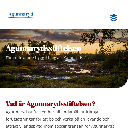
Hoppa
till
innehåll
Agunnarydsstiftelsen
För en levande byggd i Ingvar Kamprads ära.
Vad är Agunnarydsstiftelsen?
Agunnarydsstiftelsen har till ändamål att främja
förutsättningar för att bo och verka på en levande och
attraktiv landsbygd inom sockengränsen för Agunnaryds