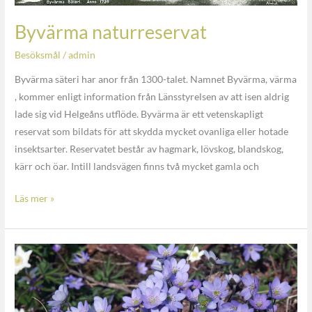
Byvärma naturreservat
Besöksmål
/
admin
Byvärma säteri har anor från 1300-talet. Namnet Byvärma, värma
, kommer enligt information från Länsstyrelsen av att isen aldrig
lade sig vid Helgeåns utflöde. Byvärma är ett vetenskapligt
reservat som bildats för att skydda mycket ovanliga eller hotade
insektsarter. Reservatet består av hagmark, lövskog, blandskog,
kärr och öar. Intill landsvägen finns två mycket gamla och
Läs mer »
Reservat
Ramsås
huvud