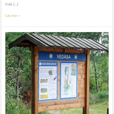
träd, […]
Läs mer »
Vedåsa
södra
reservat