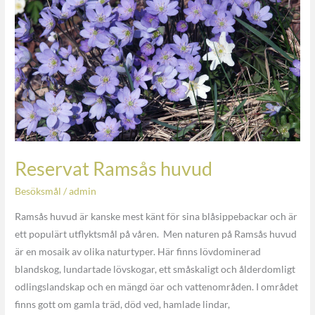
Reservat Ramsås huvud
Besöksmål
/
admin
Ramsås huvud är kanske mest känt för sina blåsippebackar och är
ett populärt utflyktsmål på våren. Men naturen på Ramsås huvud
är en mosaik av olika naturtyper. Här finns lövdominerad
blandskog, lundartade lövskogar, ett småskaligt och ålderdomligt
odlingslandskap och en mängd öar och vattenområden. I området
finns gott om gamla träd, död ved, hamlade lindar,