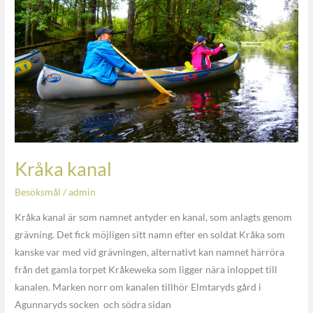
Kråka kanal
Besöksmål
/
admin
Kråka kanal är som namnet antyder en kanal, som anlagts genom
grävning. Det fick möjligen sitt namn efter en soldat Kråka som
kanske var med vid grävningen, alternativt kan namnet härröra
från det gamla torpet Kråkeweka som ligger nära inloppet till
kanalen. Marken norr om kanalen tillhör Elmtaryds gård i
Agunnaryds socken och södra sidan