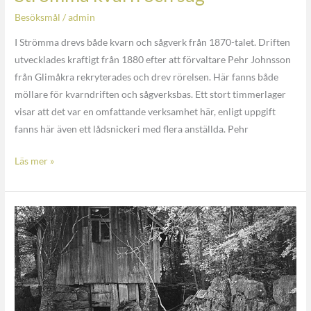
Besöksmål
/
admin
I Strömma drevs både kvarn och sågverk från 1870-talet. Driften
utvecklades kraftigt från 1880 efter att förvaltare Pehr Johnsson
från Glimåkra rekryterades och drev rörelsen. Här fanns både
möllare för kvarndriften och sågverksbas. Ett stort timmerlager
visar att det var en omfattande verksamhet här, enligt uppgift
fanns här även ett lådsnickeri med flera anställda. Pehr
Läs mer »
Målensås
rastplats