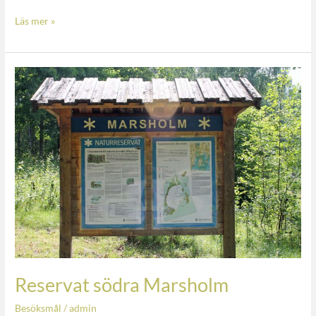
Läs mer »
Reservat
södra
Marsholm
Reservat södra Marsholm
Besöksmål
/
admin