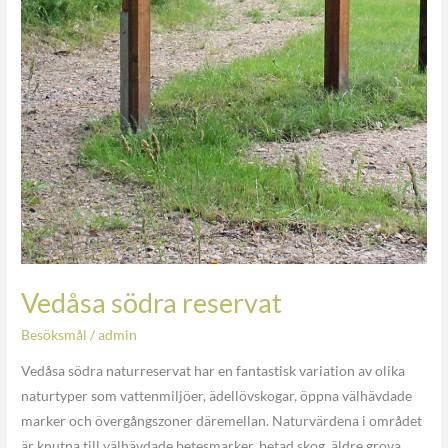
Vedåsa södra reservat
Besöksmål
/
admin
Vedåsa södra naturreservat har en fantastisk variation av olika
naturtyper som vattenmiljöer, ädellövskogar, öppna välhävdade
marker och övergångszoner däremellan. Naturvärdena i området
är knutna till välhävdade betesmarker, betad skog, äldre grova