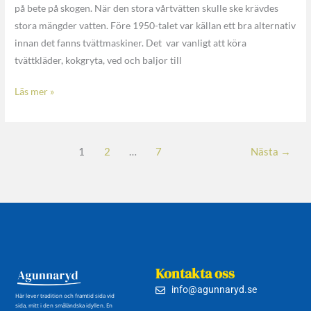
på bete på skogen. När den stora vårtvätten skulle ske krävdes
stora mängder vatten. Före 1950-talet var källan ett bra alternativ
innan det fanns tvättmaskiner. Det var vanligt att köra
tvättkläder, kokgryta, ved och baljor till
Läs mer »
1
2
…
7
Nästa
→
Kontakta oss
info@agunnaryd.se
Här lever tradition och framtid sida vid
sida, mitt i den småländska idyllen. En