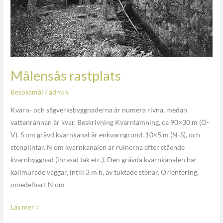
Målensås rastplats
Besöksmål
/
admin
Kvarn- och sågverksbyggnaderna är numera rivna, medan
vattenrännan är kvar. Beskrivning Kvarnlämning, ca 90×30 m (Ö-
V). S om grävd kvarnkanal är enkvarngrund, 10×5 m (N-S), och
stenplintar. N om kvarnkanalen är ruinerna efter stående
kvarnbyggnad (inrasat tak etc.). Den grävda kvarnkanalen har
kallmurade väggar, intill 3 m h, av tuktade stenar. Orientering,
omedelbart N om
Läs mer »