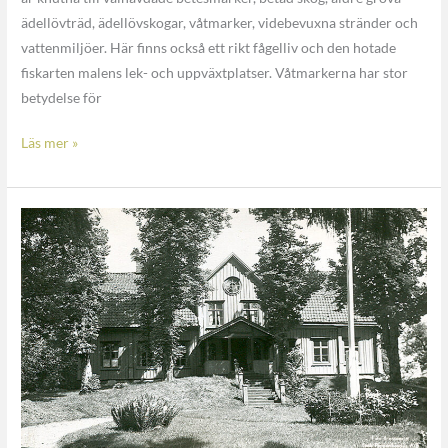
ädellövträd, ädellövskogar, våtmarker, videbevuxna stränder och
vattenmiljöer. Här finns också ett rikt fågelliv och den hotade
fiskarten malens lek- och uppväxtplatser. Våtmarkerna har stor
betydelse för
Läs mer »
Byvärma
naturreservat