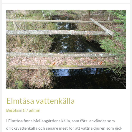
Elmtåsa
vattenkälla
Elmtåsa vattenkälla
Besöksmål
/
admin
I Elmtåsa finns Mellangårdens källa, som förr användes som
dricksvattenkälla och senare mest för att vattna djuren som gick