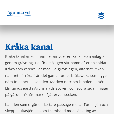
Hoppa
till
innehåll
Kråka kanal
Kråka kanal är som namnet antyder en kanal, som anlagts
genom grävning. Det fick möjligen sitt namn efter en soldat
Kråka som kanske var med vid grävningen, alternativt kan
namnet härröra från det gamla torpet Kråkeweka som ligger
nära inloppet till kanalen. Marken norr om kanalen tillhör
Elmtaryds gård i Agunnaryds socken och södra sidan ligger
på gården Yxnäs mark i Pjätteryds socken.
Kanalen som utgör en kortare passage mellanTornasjön och
Skeppshultasjön, tillkom i samband med sänkning av