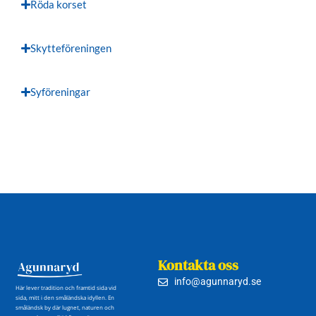
Röda korset
Skytteföreningen
Syföreningar
Kontakta oss
info@agunnaryd.se
Här lever tradition och framtid sida vid
sida, mitt i den småländska idyllen. En
småländsk by där lugnet, naturen och