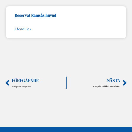
Reservat Ramsås huvud
LÄS MER »
FÖREGÅENDE
NÄSTA
Föregående
Nä
Rastplats Angshult
Rastplats Södra Marsholm